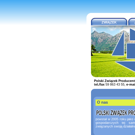
ZWIĄZEK
Polski Związek Produce
tel./fax
59 863 43 55,
e-mai
O nas
powstał w 2005 roku jako
gospodarczych tej sam
związanych swoją działalno