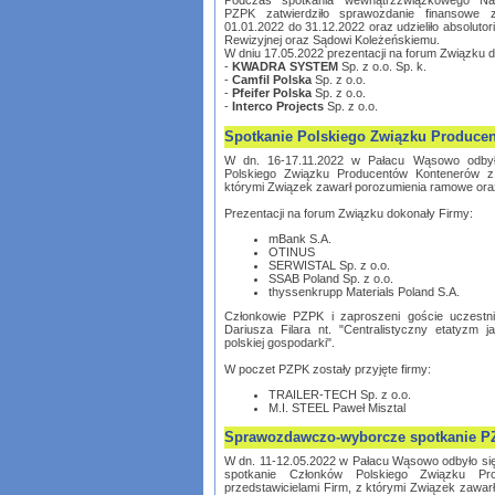
Podczas spotkania wewnątrzzwiązkowego Na
PZPK zatwierdziło sprawozdanie finansowe
01.01.2022 do 31.12.2022 oraz udzieliło absoluto
Rewizyjnej oraz Sądowi Koleżeńskiemu.
W dniu 17.05.2022 prezentacji na forum Związku 
-
KWADRA SYSTEM
Sp. z o.o. Sp. k.
-
Camfil Polska
Sp. z o.o.
-
Pfeifer Polska
Sp. z o.o.
-
Interco Projects
Sp. z o.o.
Spotkanie Polskiego Związku Produce
W dn. 16-17.11.2022 w Pałacu Wąsowo odbył
Polskiego Związku Producentów Kontenerów z 
którymi Związek zawarł porozumienia ramowe or
Prezentacji na forum Związku dokonały Firmy:
mBank S.A.
OTINUS
SERWISTAL Sp. z o.o.
SSAB Poland Sp. z o.o.
thyssenkrupp Materials Poland S.A.
Członkowie PZPK i zaproszeni goście uczestnic
Dariusza Filara nt. "Centralistyczny etatyzm
polskiej gospodarki".
W poczet PZPK zostały przyjęte firmy:
TRAILER-TECH Sp. z o.o.
M.I. STEEL Paweł Misztal
Sprawozdawczo-wyborcze spotkanie 
W dn. 11-12.05.2022 w Pałacu Wąsowo odbyło s
spotkanie Członków Polskiego Związku Pr
przedstawicielami Firm, z którymi Związek zawa