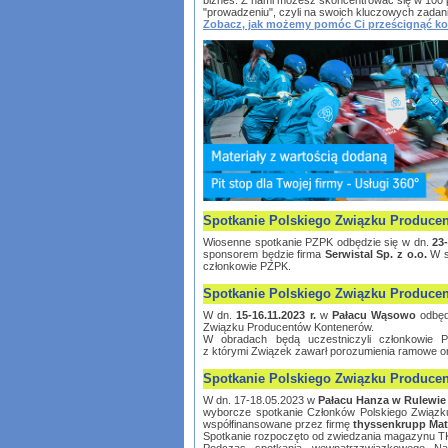
biznes. Z nami możesz skoncentrować się w 100 
"prowadzeniu", czyli na swoich kluczowych zadan
Zobacz, jak możemy pomóc Ci prześcignąć ko
Spotkanie Polskiego Związku Produce
Wiosenne spotkanie PZPK odbędzie się w dn.
23
sponsorem będzie firma
Serwistal Sp. z o.o.
W sp
członkowie PZPK.
Spotkanie Polskiego Związku Produce
W dn.
15-16.11.2023 r.
w
Pałacu Wąsowo
odbędz
Związku Producentów Kontenerów.
W obradach będą uczestniczyli członkowie PZ
z którymi Związek zawarł porozumienia ramowe or
Spotkanie Polskiego Związku Produce
W dn. 17-18.05.2023 w
Pałacu Hanza w Rulewie
wyborcze spotkanie Członków Polskiego Związk
współfinansowane przez firmę
thyssenkrupp Mate
Spotkanie rozpoczęto od zwiedzania magazynu 