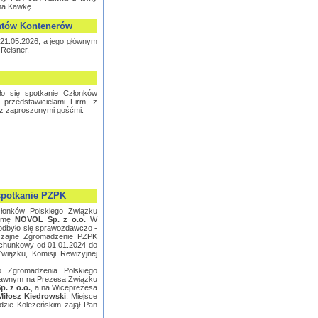
na Kawkę.
ntów Kontenerów
21.05.2026, a jego głównym
Reisner.
o się spotkanie Członków
przedstawicielami Firm, z
az zaproszonymi gośćmi.
spotkanie PZPK
złonków Polskiego Związku
irmę
NOVOL Sp. z o.o.
W
 odbyło się sprawozdawczo -
czajne Zgromadzenie PZPK
achunkowy od 01.01.2024 do
Związku, Komisji Rewizyjnej
 Zgromadzenia Polskiego
jawnym na Prezesa Związku
. z o.o.
, a na Wiceprezesa
iłosz Kiedrowski
. Miejsce
zie Koleżeńskim zajął Pan