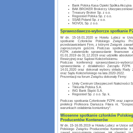
Bank Polska Kasa Opieki Spółka Akcyjna
BAK BROKER Brokerzy Ubezpieczeniowi S
Treasury Broker Sp. z o.o.
Regosteel Polska Sp. z o.o.
SSAB Poland Sp. z o.o.
NOVOL Sp. z o.o.
Sprawozdawczo-wyborcze spotkanie 
W dn. 15-16.01.2020 w Hotelu Lubicz w Ust
spotkanie Członków Polskiego Związku Pr
przedstawicielami Firm, z którymi Związek zawa
zaproszonymi gośćmi. Podczas spotkania Na
PZPK zatwierdziło sprawozdanie finansowe
01.01.2019 do 31.12.2019 oraz udzieliło absoluto
Rewizyjnej oraz Sądowi Koleżeńskiemu.
Podczas konferencji sprawozdawczo-wyborcz
sprawozdania z działalności Zarządu PZPK 
14.01.2020 oraz dokonali wyboru składu Rady Z
oraz Sądu Koleżeńskiego na lata 2020-2022.
Prezentacji na forum Związku dokonały Firmy:
Unity Centrum Ubezpieczeń Należności Sp
Tikkurila Polska S.A.
ING Bank Śląski S.A.
Regosteel Sp. z o.o. Sp. k.
Podczas spotkania Członkowie PZPK oraz zaprosz
prelekcji Profesora Dariusza Filara nt. "Gosp
warunkach osłabienia koniunktury".
Wiosenne spotkanie członków Polskie
Producentów Kontenerów
W dn. 15-16.05.2019 w Hotelu Lubicz w Ustce od
Polskiego Związku Producentów Kontenerów z f
zawarł porozumienia ramowe, jak również za