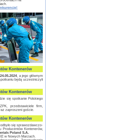
procentach na
iach.
nkurencję!
ntów Kontenerów
-24.05.2024
, a jego głównym
otkaniu będą uczestniczyli
ntów Kontenerów
ie się spotkanie Polskiego
PK, przedstawiciele firm,
az zaproszeni goście.
ntów Kontenerów
odbyło się sprawozdawczo-
u Producentów Kontenerów,
rials Poland S.A.
TKE w Nowych Marzach.