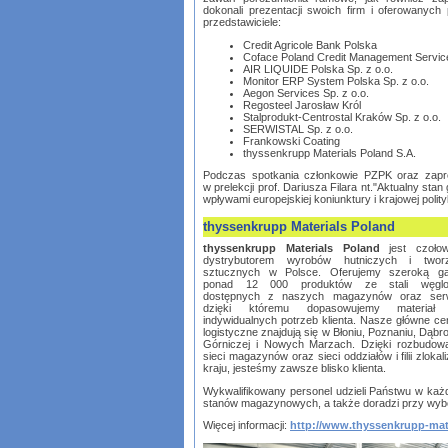
dokonali prezentacji swoich firm i oferowanych
przedstawiciele:
Credit Agricole Bank Polska
Coface Poland Credit Management Service
AIR LIQUIDE Polska Sp. z o.o.
Monitor ERP System Polska Sp. z o.o.
Aegon Services Sp. z o.o.
Regosteel Jarosław Król
Stalprodukt-Centrostal Kraków Sp. z o.o.
SERWISTAL Sp. z o.o.
Frankowski Coating
thyssenkrupp Materials Poland S.A.
Podczas spotkania członkowie PZPK oraz zapro
w prelekcji prof. Dariusza Filara nt."Aktualny stan
wpływami europejskiej koniunktury i krajowej polityk
thyssenkrupp Materials Poland
thyssenkrupp Materials Poland
jest czoło
dystrybutorem wyrobów hutniczych i twor
sztucznych w Polsce. Oferujemy szeroką g
ponad 12 000 produktów ze stali węglo
dostępnych z naszych magazynów oraz serw
dzięki któremu dopasowujemy materiał
indywidualnych potrzeb klienta. Nasze główne ce
logistyczne znajdują się w Błoniu, Poznaniu, Dąbr
Górniczej i Nowych Marzach. Dzięki rozbudow
sieci magazynów oraz sieci oddziałów i filii zloka
kraju, jesteśmy zawsze blisko klienta.
Wykwalifikowany personel udzieli Państwu w każde
stanów magazynowych, a także doradzi przy wybo
Więcej informacji:
http://www.thyssenkrupp-mate