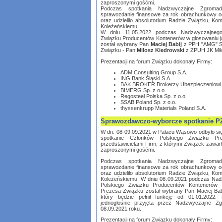
zaproszonymi gośćmi.
Podczas spotkania Nadzwyczajne Zgromadz
sprawozdanie finansowe za rok obrachunkowy o
oraz udzieliło absolutorium Radzie Związku, Kom
Koleżeńskiemu.
W dniu 11.05.2022 podczas Nadzwyczajnego
Związku Producentów Kontenerów w głosowaniu 
został wybrany Pan
Maciej Babij
z PPH "AMG" Sp
Związku - Pan
Miłosz Kiedrowski
z ZPUH JK Miło
Prezentacji na forum Związku dokonały Firmy:
ADM Consulting Group S.A.
ING Bank Śląski S.A.
BAK BROKER Brokerzy Ubezpieczeniowi S
BIMERG Sp. z o.o.
Regosteel Polska Sp. z o.o.
SSAB Poland Sp. z o.o.
thyssenkrupp Materials Poland S.A.
Sprawozdawczo-wyborcze spotkanie 
W dn. 08-09.09.2021 w Pałacu Wąsowo odbyło s
spotkanie Członków Polskiego Związku Pr
przedstawicielami Firm, z którymi Związek zawa
zaproszonymi gośćmi.
Podczas spotkania Nadzwyczajne Zgromadz
sprawozdanie finansowe za rok obrachunkowy o
oraz udzieliło absolutorium Radzie Związku, Kom
Koleżeńskiemu. W dniu 08.09.2021 podczas Na
Polskiego Związku Producentów Kontenerów
Prezesa Związku został wybrany Pan Maciej Bab
który będzie pełnił funkcję od 01.01.2022. 
jednogłośnie przyjęta przez Nadzwyczajne 
08.09.2021 roku.
Prezentacji na forum Związku dokonały Firmy: