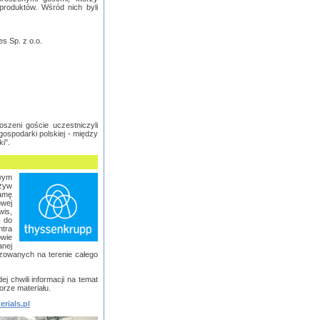
 produktów. Wśród nich byli
s Sp. z o.o.
szeni goście uczestniczyli
 gospodarki polskiej - między
i".
wym
zyw
amę
wej
is,
 do
ntra
owie
anej
lizowanych na terenie całego
j chwili informacji na temat
rze materiału.
rials.pl