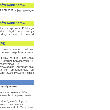
ntów Kontenerów
-22.05.2025
, a jego głównym
ntów Kontenerów
zie się spotkanie Polskiego
ach będą uczestniczyli
 którymi Związek zawarł
ZPK
 sprawozdawcze spotkanie
tenerów, współfinansowane
y Firmy w Ełku, następnie
go Centrum Serwisowego (ul.
Przemysłowa 10).
dzwyczajne Zgromadzenie
 za rok obrachunkowy od
rium Radzie Związku, Komisji
my się resztą
dystrybutorem wyrobów
uje również kompleksowość
odaną", jako "załoga pit-
ymi z materiałami i
 ważny jest dla Ciebie Twój