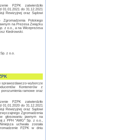
enie PZPK zatwierdziło
d 01.01.2021 do 31.12.2021
isji Rewizyjnej oraz Sądowi
 Zgromadzenia Polskiego
jawnym na Prezesa Związku
. z o.o., a na Wiceprezesa
sz Kiedrowski.
p. z o.o.
PZPK
ię sprawozdawczo-wyborcze
oducentów Kontenerów z
rł porozumienia ramowe oraz
enie PZPK zatwierdziło
d 01.01.2020 do 31.12.2021
isji Rewizyjnej oraz Sądowi
dzwyczajnego Zgromadzenia
 w głosowaniu jawnym na
ij z PPH "AMG" Sp. z o.o.,
Niniejsza uchwała została
Zgromadzenie PZPK w dniu