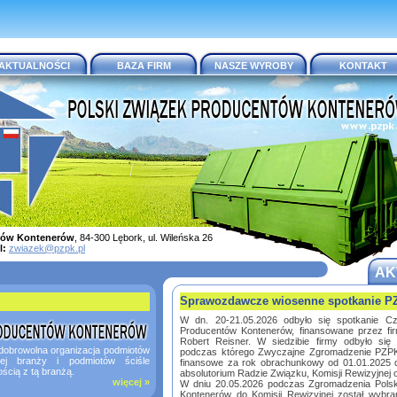
AKTUALNOŚCI
BAZA FIRM
NASZE WYROBY
KONTAKT
ntów Kontenerów
, 84-300 Lębork, ul. Wileńska 26
l:
zwiazek@pzpk.pl
AK
Sprawozdawcze wiosenne spotkanie P
W dn. 20-21.05.2026 odbyło się spotkanie C
Producentów Kontenerów, finansowane przez fi
Robert Reisner. W siedzibie firmy odbyło się
 dobrowolna organizacja podmiotów
podczas którego Zwyczajne Zgromadzenie PZPK 
ej branży i podmiotów ściśle
finansowe za rok obrachunkowy od 01.01.2025 do
ścią z tą branżą.
absolutorium Radzie Związku, Komisji Rewizyjnej
więcej »
W dniu 20.05.2026 podczas Zgromadzenia Pols
Kontenerów do Komisji Rewizyjnej został wybr