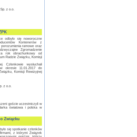
p. z o.o.
PZPK
ce odbyło się noworoczne
oducentów Kontenerów z
rł porozumienia ramowe oraz
dzwyczajne Zgromadzenie
 za rok obrachunkowy od
rium Radzie Związku, Komisji
ej Członkowie wysłuchali
w okresie 11.01.2017 do
wiązku, Komisji Rewizyjnej
. z o.o.
eni goście uczestniczyli w
odarka światowa i polska w
go Związku
było się spotkanie członków
irmami, z którymi Związek
proszonymi gośćmi, którzy