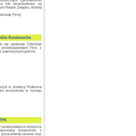
dzwyczajne Zgromadzenie
 za rok obrachunkowy od
rium Radzie Związku, Komisji
dokonały Firmy:
ntów Kontenerów
o się spotkanie Członków
przedstawicielami Firm, z
az zaproszonymi gośćmi.
zyli w prelekcji Profesora
 jako przeszkoda w rozwoju
PZPK
ię sprawozdawczo-wyborcze
oducentów Kontenerów z
rł porozumienia ramowe oraz