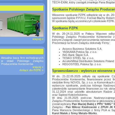
TECH-EXIM, który zastąpił zmarłego Pana Bogda
Spotkanie Polskiego Związku Produce
Wiosenne spotkanie PZPK odbędzie się w dn. 20-
sponsorem będzie P.P.H.U. Format Blachy Robert 
W spotkaniu będą uczestniczyli członkowie PZPK.
Spotkanie PZPK
W dn. 26-24.11.2025 w Pałacu Wąsowo odbył
Polskiego Związku Producentów Kontenerów z 
więcej »
którymi Związek zawarł porozumienia ramowe or
Prezentacji na forum Związku dokonały Firmy:
Asseco Business Solutions S.A.
YASKAWA Polska Sp. z o.o.
ING Bank Śląski S.A.
Aktualna baza firm wchodzących
TESKO STEEL Sp. z o.o.
w skład Polskiego Związku
ArcelorMIttal Distribution Solutions Poland
Producentów Kontenerów.
REGOSTEEL Polska Sp. z o.o.
więcej »
dołącz do PZPK »
Sprawozdawczo - wyborcze wiosenne 
W dn. 21-22.05.2025 odbyło się spotkanie C
Producentów Kontenerów, finansowane przez f
siedzibie firmy NOVOL Sp. z o.o. w Komornikach
wyborcze spotkanie, podczas którego Nadzwy
zatwierdziło sprawozdanie finansowe za rok obr
31.12.2024 oraz udzieliło absolutorium Radzie 
oraz Sądowi Koleżeńskiemu.
W dniu 21.05.2025 podczas Nadzwyczajnego
Związku Producentów Kontenerów w głosowaniu 
został wybrany
Pan Maciej Babij z PPH "AMG" Sp
Związku -
Pan Miłosz Kiedrowski z ZPUH JK M
Pana Mariusza Derebeckiego z firmy PUA w Sąd
Karol Malek z firmy Metals-Works
.