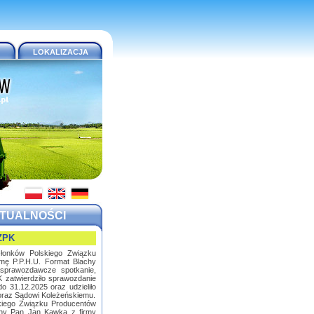
LOKALIZACJA
TUALNOŚCI
ZPK
złonków Polskiego Związku
rmę P.P.H.U. Format Blachy
 sprawozdawcze spotkanie,
zatwierdziło sprawozdanie
 31.12.2025 oraz udzieliło
 oraz Sądowi Koleżeńskiemu.
kiego Związku Producentów
any Pan Jan Kawka z firmy