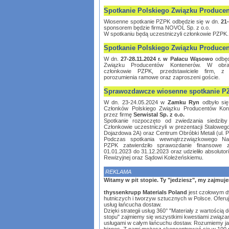
Spotkanie Polskiego Związku Produce
Wiosenne spotkanie PZPK odbędzie się w dn.
21
sponsorem będzie firma NOVOL Sp. z o.o.
W spotkaniu będą uczestniczyli członkowie PZPK.
Spotkanie Polskiego Związku Produce
W dn.
27-28.11.2024 r. w Pałacu Wąsowo
odbęd
Związku Producentów Kontenerów. W obrad
członkowie PZPK, przedstawiciele firm, z
porozumienia ramowe oraz zaproszeni goście.
Sprawozdawcze wiosenne spotkanie P
W dn. 23-24.05.2024 w
Zamku Ryn
odbyło się
Członków Polskiego Związku Producentów Kon
przez firmę
Serwistal Sp. z o.o.
Spotkanie rozpoczęto od zwiedzania siedzib
Członkowie uczestniczyli w prezentacji Stalowe
Dojazdowa 2A) oraz Centrum Obróbki Metali (ul. 
Podczas spotkania wewnątrzzwiązkowego Na
PZPK zatwierdziło sprawozdanie finansowe
01.01.2023 do 31.12.2023 oraz udzieliło absoluto
Rewizyjnej oraz Sądowi Koleżeńskiemu.
REKLAMA
Witamy w pit stopie. Ty "jedziesz", my zajmuje
thyssenkrupp Materials Poland
jest czołowym 
hutniczych i tworzyw sztucznych w Polsce. Ofer
usług łańcucha dostaw.
Dzięki strategii usług 360° "Materiały z wartością d
stopu" zajmiemy się wszystkimi kwestiami związan
usługami w całym łańcuchu dostaw. Rozumiemy jak